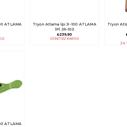
-100 ATLAMA
Tryon Atlama İpi Jr-100 ATLAMA
Tryon Atl
İPİ JR-100
₺239,90
RGO
ÜCRETSIZ KARGO
24
-100 ATLAMA