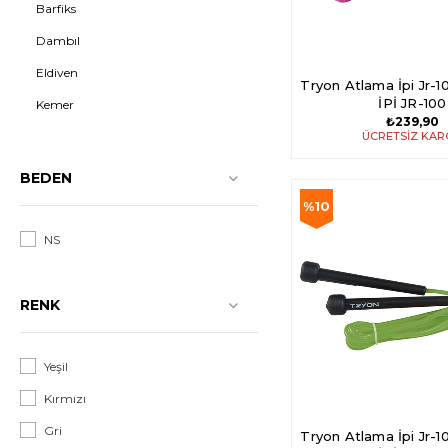
Barfiks
Dambıl
Eldiven
Tryon Atlama İpi Jr
İPİ JR-100
Kemer
₺239,90
Lastik
ÜCRETSIZ KA
Sehpa
BEDEN
Şort
%10
Twister
NS
İndirim
Yay
%10İndirim
Yelek
RENK
Şınav Aleti
Sağlık Topu
Yeşil
Kum Topu
Kırmızı
Egzersiz Tekerleği
Gri
Tryon Atlama İpi Jr