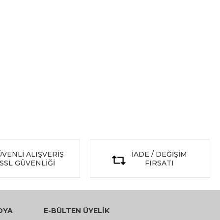
VENLİ ALIŞVERİŞ
İADE / DEĞİŞİM
SSL GÜVENLİĞİ
FIRSATI
DYA
E-BÜLTEN ÜYELİK