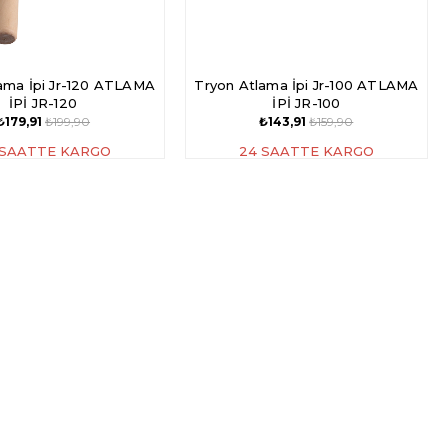
ama İpi Jr-120 ATLAMA
Tryon Atlama İpi Jr-100 ATLAMA
İPİ JR-120
İPİ JR-100
₺179,91
₺199,90
₺143,91
₺159,90
 SAATTE KARGO
24 SAATTE KARGO