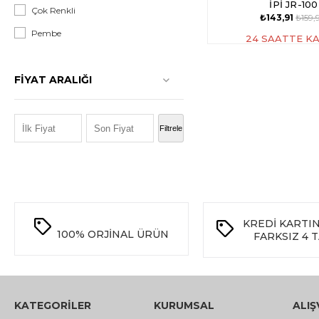
İPİ JR-100
Aksesuar
Çok Renkli
₺143,91
₺159,
Pembe
24 SAATTE K
FIYAT ARALIĞI
₺100,00 - ₺150,00
Filtrele
₺150,00 - ₺200,00
₺200,00 - ₺250,00
KREDİ KARTI
100%
ORJİNAL ÜRÜN
FARKSIZ 4 
KATEGORİLER
KURUMSAL
ALIŞ