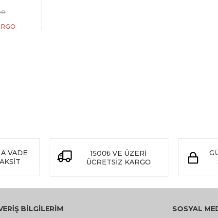
90
ARGO
NA VADE
GÜ
1500
VE ÜZERİ
₺
TAKSİT
ÜCRETSİZ KARGO
VERİŞ BİLGİLERİM
SOSYAL ME