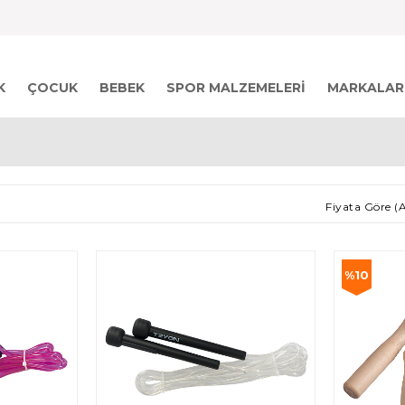
K
ÇOCUK
BEBEK
SPOR MALZEMELERI
MARKALAR
Fiyata Göre (
%10
İndirim
%10İndiri