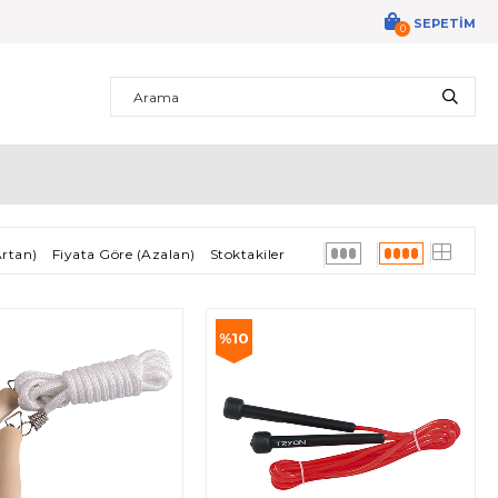
SEPETIM
0
Artan)
Fiyata Göre (Azalan)
Stoktakiler
%10
İndirim
m
%10İndirim