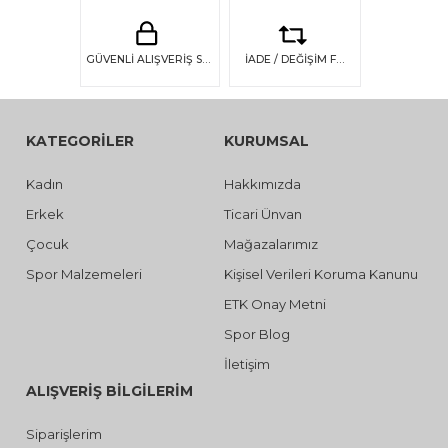
GÜVENLİ ALIŞVERİŞ SSL GÜVENLİĞİ
İADE / DEĞİŞİM FIRSATI
KATEGORİLER
KURUMSAL
Kadın
Hakkımızda
Erkek
Ticari Ünvan
Çocuk
Mağazalarımız
Spor Malzemeleri
Kişisel Verileri Koruma Kanunu
ETK Onay Metni
Spor Blog
İletişim
ALIŞVERİŞ BİLGİLERİM
Siparişlerim