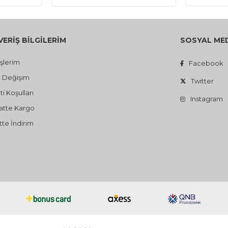
VERİŞ BİLGİLERİM
SOSYAL ME
işlerim
Facebook
- Değişim
Twitter
i Koşulları
Instagram
atte Kargo
te İndirim