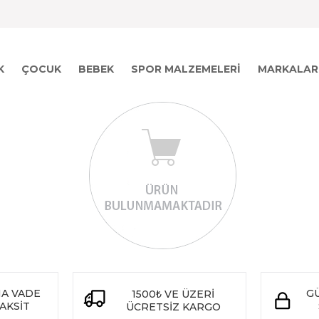
K
ÇOCUK
BEBEK
SPOR MALZEMELERI
MARKALAR
NA VADE
GÜ
1500
VE ÜZERİ
₺
TAKSİT
ÜCRETSİZ KARGO