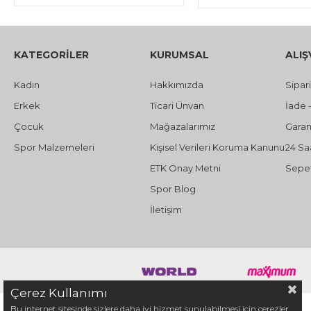
KATEGORİLER
KURUMSAL
ALIŞ
Kadın
Hakkımızda
Sipar
Erkek
Ticari Ünvan
İade 
Çocuk
Mağazalarımız
Garant
Spor Malzemeleri
Kişisel Verileri Koruma Kanunu
24 Sa
ETK Onay Metni
Sepet
Spor Blog
İletişim
Çerez Kullanımı
Bu internet sitesinde sizlere daha iyi hizmet sunulabilmesi için çerezler