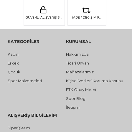
GÜVENLİ ALIŞVERİŞ SSL GÜVENLİĞİ
İADE / DEĞİŞİM FIRSATI
KATEGORİLER
KURUMSAL
Kadın
Hakkımızda
Erkek
Ticari Ünvan
Çocuk
Mağazalarımız
Spor Malzemeleri
Kişisel Verileri Koruma Kanunu
ETK Onay Metni
Spor Blog
İletişim
ALIŞVERİŞ BİLGİLERİM
Siparişlerim