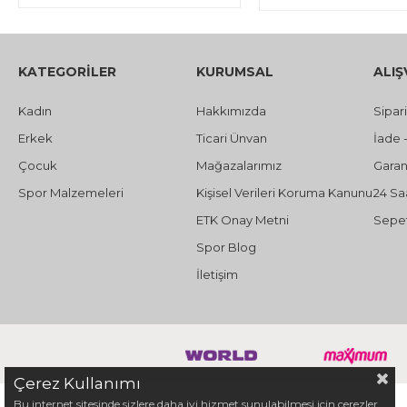
KATEGORİLER
KURUMSAL
ALIŞ
Kadın
Hakkımızda
Sipar
Erkek
Ticari Ünvan
İade 
Çocuk
Mağazalarımız
Garant
Spor Malzemeleri
Kişisel Verileri Koruma Kanunu
24 Sa
ETK Onay Metni
Sepet
Spor Blog
İletişim
Çerez Kullanımı
Bu internet sitesinde sizlere daha iyi hizmet sunulabilmesi için çerezler