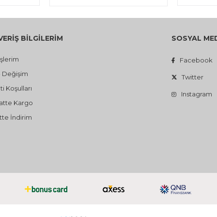
VERİŞ BİLGİLERİM
SOSYAL ME
işlerim
Facebook
- Değişim
Twitter
i Koşulları
Instagram
atte Kargo
te İndirim