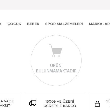
K
ÇOCUK
BEBEK
SPOR MALZEMELERI
MARKALAR
NA VADE
GÜ
1500
VE ÜZERİ
₺
TAKSİT
ÜCRETSİZ KARGO