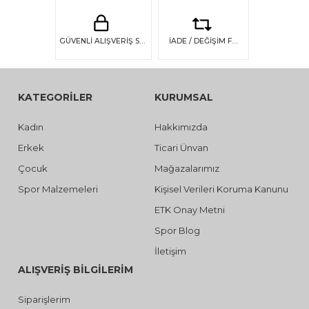
GÜVENLİ ALIŞVERİŞ SSL GÜVENLİĞİ
İADE / DEĞİŞİM FIRSATI
KATEGORİLER
KURUMSAL
Kadın
Hakkımızda
Erkek
Ticari Ünvan
Çocuk
Mağazalarımız
Spor Malzemeleri
Kişisel Verileri Koruma Kanunu
ETK Onay Metni
Spor Blog
İletişim
ALIŞVERİŞ BİLGİLERİM
Siparişlerim