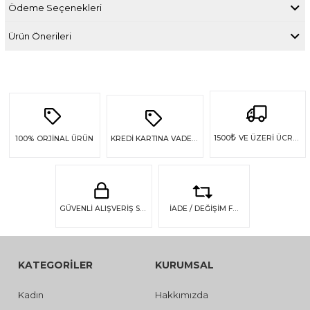
Ödeme Seçenekleri
Ürün Önerileri
₺
1500
VE ÜZERİ ÜCRETSİZ KARGO
100%
ORJİNAL ÜRÜN
KREDİ KARTINA VADE FARKSIZ 4 TAKSİT
GÜVENLİ ALIŞVERİŞ SSL GÜVENLİĞİ
İADE / DEĞİŞİM FIRSATI
KATEGORİLER
KURUMSAL
Kadın
Hakkımızda