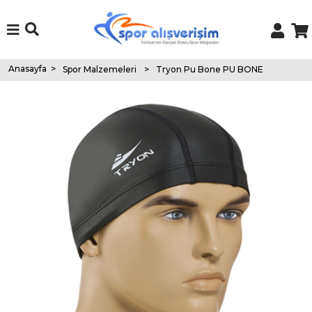
Anasayfa
>
Spor Malzemeleri
>
Tryon Pu Bone PU BONE