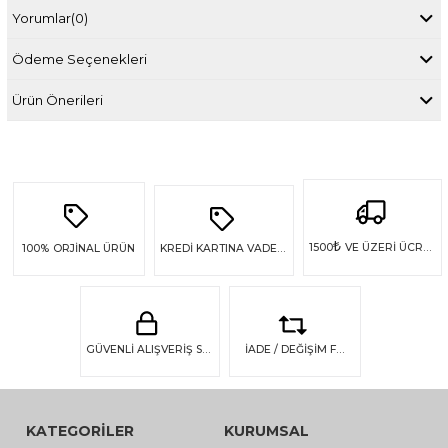
Yorumlar
(0)
Ödeme Seçenekleri
Ürün Önerileri
₺
1500
VE ÜZERİ ÜCRETSİZ KARGO
100%
ORJİNAL ÜRÜN
KREDİ KARTINA VADE FARKSIZ 4 TAKSİT
GÜVENLİ ALIŞVERİŞ SSL GÜVENLİĞİ
İADE / DEĞİŞİM FIRSATI
KATEGORİLER
KURUMSAL