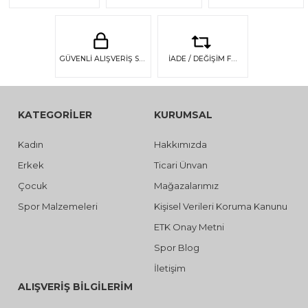
GÜVENLİ ALIŞVERİŞ SSL GÜVENLİĞİ
İADE / DEĞİŞİM FIRSATI
KATEGORİLER
KURUMSAL
Kadın
Hakkımızda
Erkek
Ticari Ünvan
Çocuk
Mağazalarımız
Spor Malzemeleri
Kişisel Verileri Koruma Kanunu
ETK Onay Metni
Spor Blog
İletişim
ALIŞVERİŞ BİLGİLERİM