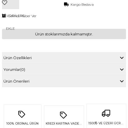
Kargo Bedava
FAVORILERE
Gelince Haber Ver
EKLE
Ürün stoklarımızda kalmamıştır.
Ürün Özellikleri
Yorumlar
(0)
Ürün Önerileri
₺
1500
VE ÜZERİ ÜCRETSİZ KARGO
100%
ORJİNAL ÜRÜN
KREDİ KARTINA VADE FARKSIZ 4 TAKSİT