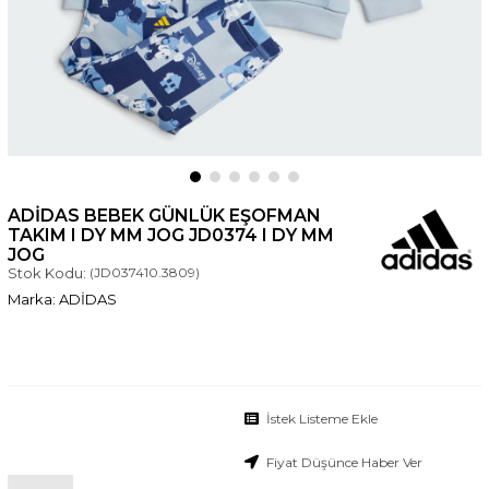
ADIDAS BEBEK GÜNLÜK EŞOFMAN
TAKIM I DY MM JOG JD0374 I DY MM
JOG
Stok Kodu:
(JD037410.3809)
ADİDAS
İstek Listeme Ekle
Fiyat Düşünce Haber Ver