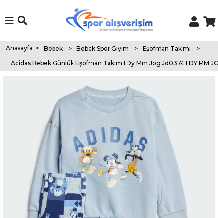
Anasayfa
>
Bebek
>
Bebek Spor Giyim
>
Eşofman Takımı
>
Adidas Bebek Günlük Eşofman Takım I Dy Mm Jog Jd0374 I DY MM J