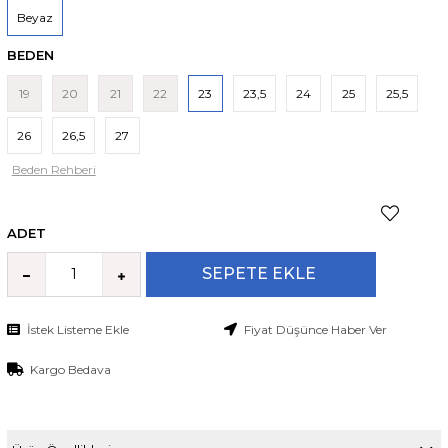
Beyaz
BEDEN
19
20
21
22
23
23,5
24
25
25,5
26
26,5
27
Beden Rehberi
ADET
İstek Listeme Ekle
Fiyat Düşünce Haber Ver
Kargo Bedava