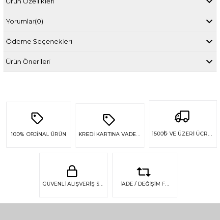
Ürün Özellikleri
Yorumlar
(0)
Ödeme Seçenekleri
Ürün Önerileri
₺
1500
VE ÜZERİ ÜCRETSİZ KARGO
100%
ORJİNAL ÜRÜN
KREDİ KARTINA VADE FARKSIZ 4 TAKSİT
GÜVENLİ ALIŞVERİŞ SSL GÜVENLİĞİ
İADE / DEĞİŞİM FIRSATI