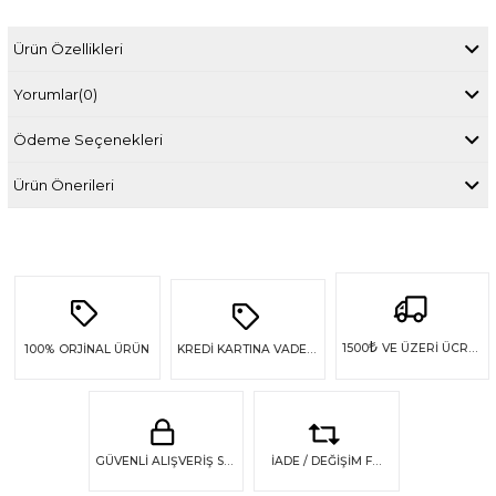
Ürün Özellikleri
Yorumlar
(0)
Ödeme Seçenekleri
Ürün Önerileri
₺
1500
VE ÜZERİ ÜCRETSİZ KARGO
100%
ORJİNAL ÜRÜN
KREDİ KARTINA VADE FARKSIZ 4 TAKSİT
GÜVENLİ ALIŞVERİŞ SSL GÜVENLİĞİ
İADE / DEĞİŞİM FIRSATI