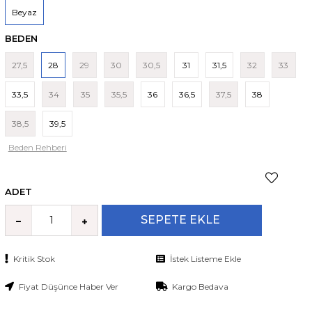
Beyaz
BEDEN
27,5
28
29
30
30,5
31
31,5
32
33
33,5
34
35
35,5
36
36,5
37,5
38
38,5
39,5
Beden Rehberi
ADET
Kritik Stok
İstek Listeme Ekle
Fiyat Düşünce Haber Ver
Kargo Bedava