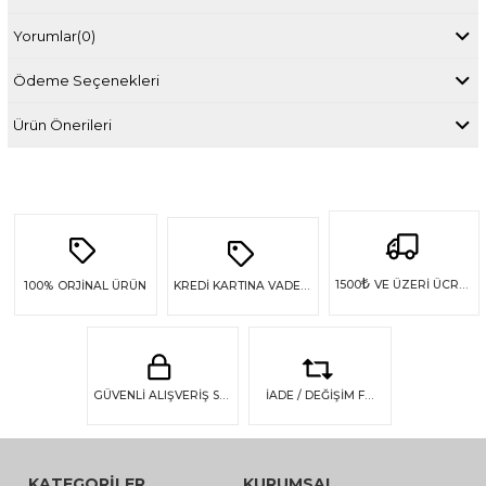
Yorumlar
(0)
Ödeme Seçenekleri
Ürün Önerileri
₺
1500
VE ÜZERİ ÜCRETSİZ KARGO
100%
ORJİNAL ÜRÜN
KREDİ KARTINA VADE FARKSIZ 4 TAKSİT
GÜVENLİ ALIŞVERİŞ SSL GÜVENLİĞİ
İADE / DEĞİŞİM FIRSATI
KATEGORİLER
KURUMSAL