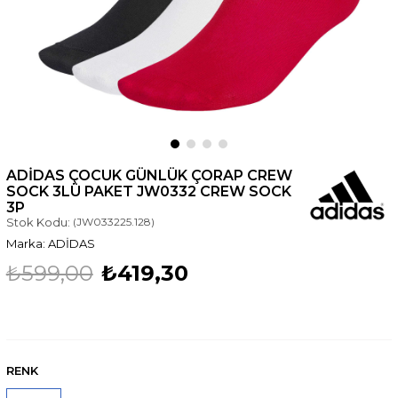
ADIDAS ÇOCUK GÜNLÜK ÇORAP CREW
SOCK 3LÜ PAKET JW0332 CREW SOCK
3P
Stok Kodu:
(JW033225.128)
ADİDAS
₺599,00
₺419,30
RENK