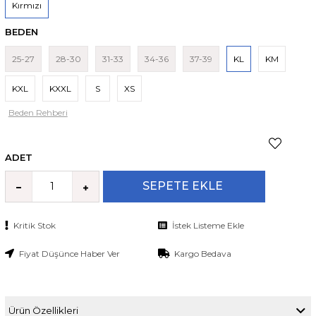
Kırmızı
BEDEN
25-27
28-30
31-33
34-36
37-39
KL
KM
KXL
KXXL
S
XS
Beden Rehberi
ADET
Kritik Stok
İstek Listeme Ekle
Fiyat Düşünce Haber Ver
Kargo Bedava
Ürün Özellikleri