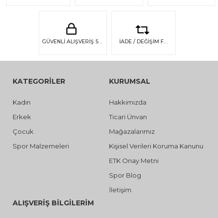
GÜVENLİ ALIŞVERİŞ SSL GÜVENLİĞİ
İADE / DEĞİŞİM FIRSATI
KATEGORİLER
KURUMSAL
Kadın
Hakkımızda
Erkek
Ticari Ünvan
Çocuk
Mağazalarımız
Spor Malzemeleri
Kişisel Verileri Koruma Kanunu
ETK Onay Metni
Spor Blog
İletişim
ALIŞVERİŞ BİLGİLERİM