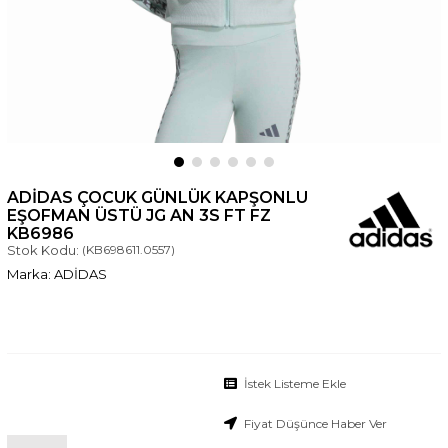
ADIDAS ÇOCUK GÜNLÜK KAPŞONLU
EŞOFMAN ÜSTÜ JG AN 3S FT FZ
KB6986
Stok Kodu:
(KB698611.0557)
ADİDAS
İstek Listeme Ekle
Fiyat Düşünce Haber Ver