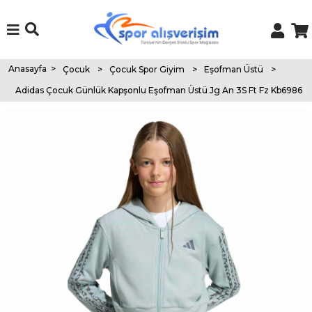
Anasayfa
>
Çocuk
>
Çocuk Spor Giyim
>
Eşofman Üstü
>
Adidas Çocuk Günlük Kapşonlu Eşofman Üstü Jg An 3S Ft Fz Kb6986