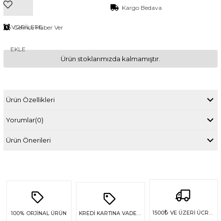
Kargo Bedava
FAVORILERE
Gelince Haber Ver
EKLE
Ürün stoklarımızda kalmamıştır.
Ürün Özellikleri
Yorumlar
(0)
Ürün Önerileri
₺
1500
VE ÜZERİ ÜCRETSİZ KARGO
100%
ORJİNAL ÜRÜN
KREDİ KARTINA VADE FARKSIZ 4 TAKSİT