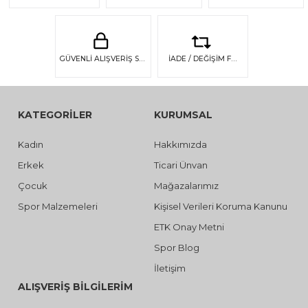
GÜVENLİ ALIŞVERİŞ SSL GÜVENLİĞİ
İADE / DEĞİŞİM FIRSATI
KATEGORİLER
KURUMSAL
Kadın
Hakkımızda
Erkek
Ticari Ünvan
Çocuk
Mağazalarımız
Spor Malzemeleri
Kişisel Verileri Koruma Kanunu
ETK Onay Metni
Spor Blog
İletişim
ALIŞVERİŞ BİLGİLERİM