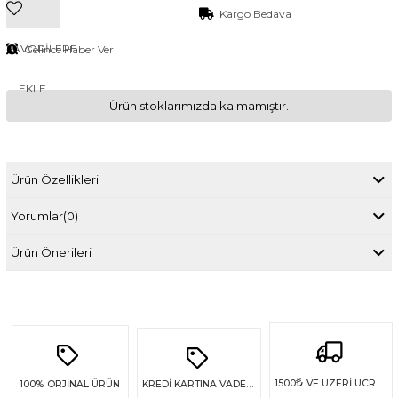
Kargo Bedava
FAVORILERE
Gelince Haber Ver
EKLE
Ürün stoklarımızda kalmamıştır.
Ürün Özellikleri
Yorumlar
(0)
Ürün Önerileri
₺
1500
VE ÜZERİ ÜCRETSİZ KARGO
100%
ORJİNAL ÜRÜN
KREDİ KARTINA VADE FARKSIZ 4 TAKSİT