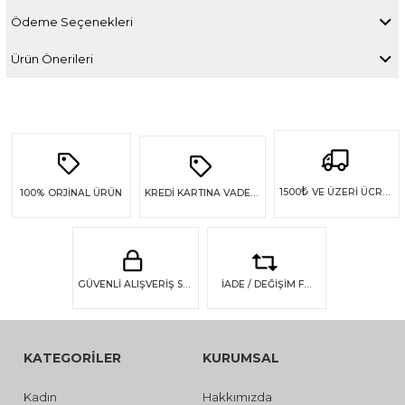
Ödeme Seçenekleri
Ürün Önerileri
₺
1500
VE ÜZERİ ÜCRETSİZ KARGO
100%
ORJİNAL ÜRÜN
KREDİ KARTINA VADE FARKSIZ 4 TAKSİT
GÜVENLİ ALIŞVERİŞ SSL GÜVENLİĞİ
İADE / DEĞİŞİM FIRSATI
KATEGORİLER
KURUMSAL
Kadın
Hakkımızda