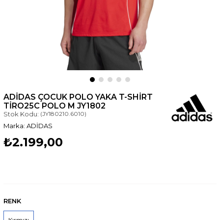
ADIDAS ÇOCUK POLO YAKA T-SHIRT
TIRO25C POLO M JY1802
Stok Kodu:
(JY180210.6010)
ADİDAS
₺2.199,00
RENK
Kırmızı