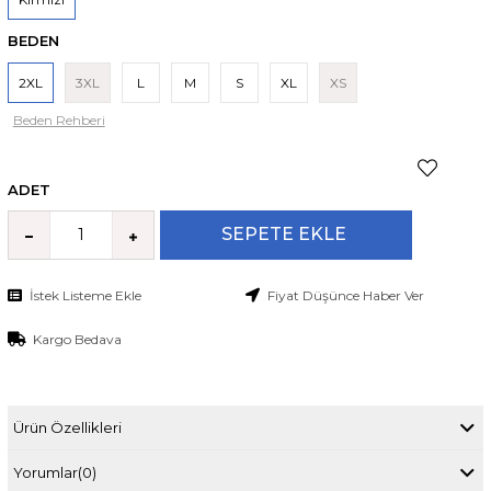
BEDEN
2XL
3XL
L
M
S
XL
XS
Beden Rehberi
ADET
İstek Listeme Ekle
Fiyat Düşünce Haber Ver
Kargo Bedava
Ürün Özellikleri
Yorumlar
(0)