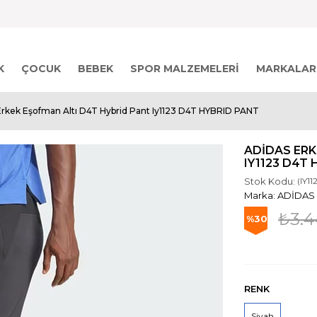
K
ÇOCUK
BEBEK
SPOR MALZEMELERI
MARKALAR
Erkek Eşofman Altı D4T Hybrid Pant Iy1123 D4T HYBRID PANT
ADIDAS ERK
IY1123 D4T
Stok Kodu:
(IY11
ADİDAS
₺3.4
30
RENK
Siyah