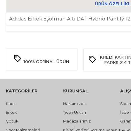
ÜRÜN ÖZELLIKL
Adidas Erkek Eşofman Altı D4T Hybrid Pant Iy1
KREDİ KARTI
100%
ORJİNAL ÜRÜN
FARKSIZ 4 
KATEGORİLER
KURUMSAL
ALIŞ
Kadın
Hakkımızda
Sipar
Erkek
Ticari Ünvan
İade 
Çocuk
Mağazalarımız
Garant
Spor Malzemeleri
Kişisel Verileri Koruma Kanunu
24 Sa