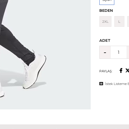
BEDEN
2XL
L
ADET
PAYLAŞ:
İstek Listeme 