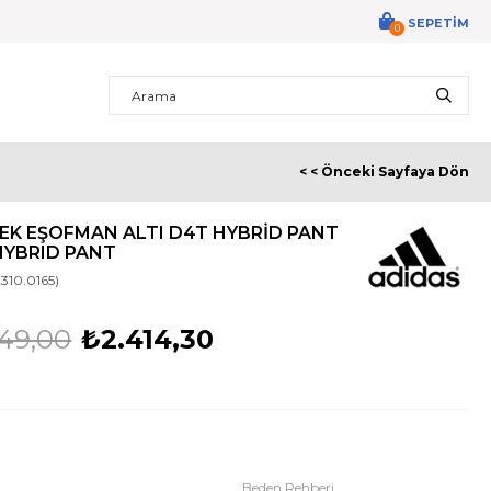
SEPETIM
0
< < Önceki Sayfaya Dön
EK EŞOFMAN ALTI D4T HYBRID PANT
 HYBRID PANT
2310.0165)
49,00
₺2.414,30
Beden Rehberi