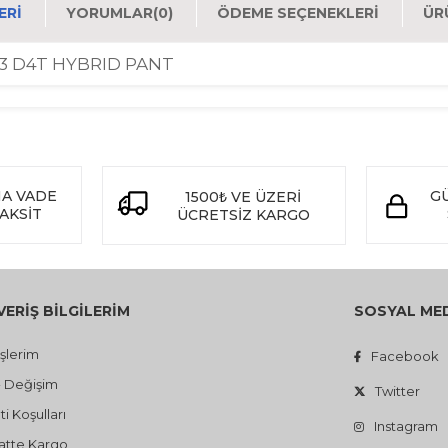
ERI
YORUMLAR
(0)
ÖDEME SEÇENEKLERI
ÜR
123 D4T HYBRID PANT
NA VADE
GÜ
1500
VE ÜZERİ
₺
TAKSİT
ÜCRETSİZ KARGO
VERİŞ BİLGİLERİM
SOSYAL ME
işlerim
Facebook
- Değişim
Twitter
i Koşulları
Instagram
atte Kargo