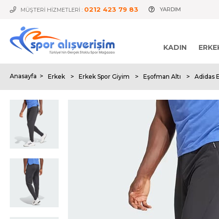
0212 423 79 83
YARDIM
MÜŞTERİ HİZMETLERİ :
KADIN
ERKE
Anasayfa
>
Erkek
>
Erkek Spor Giyim
>
Eşofman Altı
>
Adidas 