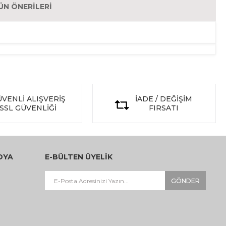
ÜN ÖNERILERI
VENLİ ALIŞVERİŞ
İADE / DEĞİŞİM
SSL GÜVENLİĞİ
FIRSATI
DYA
E-BÜLTEN ÜYELİK
GÖNDER