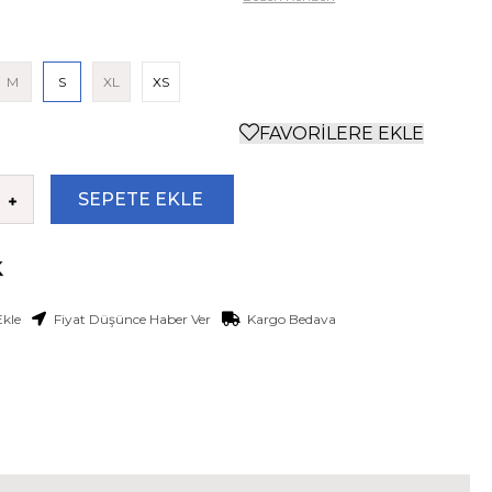
M
S
XL
XS
FAVORILERE EKLE
Ekle
Fiyat Düşünce Haber Ver
Kargo Bedava