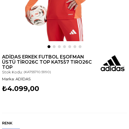
ADIDAS ERKEK FUTBOL EŞOFMAN
ÜSTÜ TIRO26C TOP KA7557 TIRO26C
TOP
Stok Kodu:
(KA755710.5990)
ADİDAS
₺4.099,00
RENK