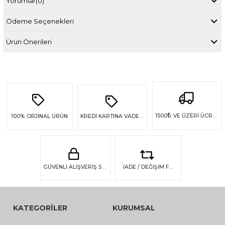
Yorumlar
(0)
Ödeme Seçenekleri
Ürün Önerileri
₺
1500
VE ÜZERİ ÜCRETSİZ KARGO
100%
ORJİNAL ÜRÜN
KREDİ KARTINA VADE FARKSIZ 4 TAKSİT
GÜVENLİ ALIŞVERİŞ SSL GÜVENLİĞİ
İADE / DEĞİŞİM FIRSATI
KATEGORİLER
KURUMSAL