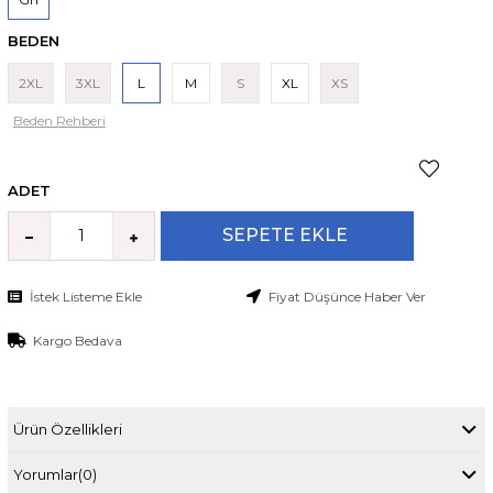
BEDEN
2XL
3XL
L
M
S
XL
XS
Beden Rehberi
ADET
İstek Listeme Ekle
Fiyat Düşünce Haber Ver
Kargo Bedava
Ürün Özellikleri
Yorumlar
(0)