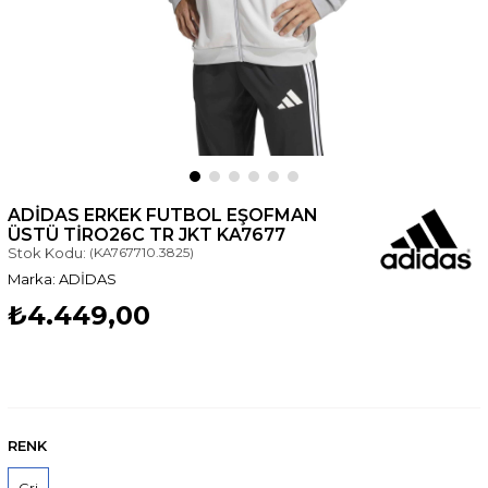
ADIDAS ERKEK FUTBOL EŞOFMAN
ÜSTÜ TIRO26C TR JKT KA7677
Stok Kodu:
(KA767710.3825)
ADİDAS
₺4.449,00
RENK
Gri