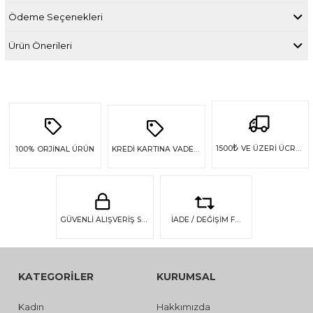
Ödeme Seçenekleri
Ürün Önerileri
₺
1500
VE ÜZERİ ÜCRETSİZ KARGO
100%
ORJİNAL ÜRÜN
KREDİ KARTINA VADE FARKSIZ 4 TAKSİT
GÜVENLİ ALIŞVERİŞ SSL GÜVENLİĞİ
İADE / DEĞİŞİM FIRSATI
KATEGORİLER
KURUMSAL
Kadın
Hakkımızda