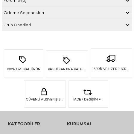
Yorumlar
(0)
Ödeme Seçenekleri
Ürün Önerileri
₺
1500
VE ÜZERİ ÜCRETSİZ KARGO
100%
ORJİNAL ÜRÜN
KREDİ KARTINA VADE FARKSIZ 4 TAKSİT
GÜVENLİ ALIŞVERİŞ SSL GÜVENLİĞİ
İADE / DEĞİŞİM FIRSATI
KATEGORİLER
KURUMSAL