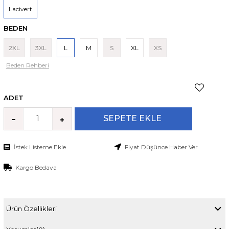
Lacivert
BEDEN
2XL
3XL
L
M
S
XL
XS
Beden Rehberi
ADET
İstek Listeme Ekle
Fiyat Düşünce Haber Ver
Kargo Bedava
Ürün Özellikleri