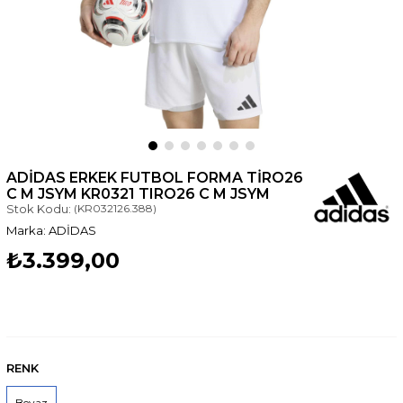
ADIDAS ERKEK FUTBOL FORMA TIRO26
C M JSYM KR0321 TIRO26 C M JSYM
Stok Kodu:
(KR032126.388)
ADİDAS
₺3.399,00
RENK
Beyaz