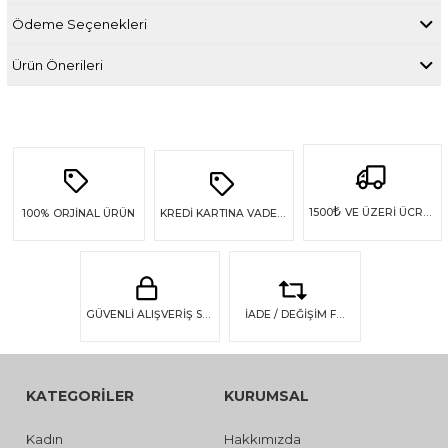
Ödeme Seçenekleri
Ürün Önerileri
₺
1500
VE ÜZERİ ÜCRETSİZ KARGO
100%
ORJİNAL ÜRÜN
KREDİ KARTINA VADE FARKSIZ 4 TAKSİT
GÜVENLİ ALIŞVERİŞ SSL GÜVENLİĞİ
İADE / DEĞİŞİM FIRSATI
KATEGORİLER
KURUMSAL
Kadın
Hakkımızda