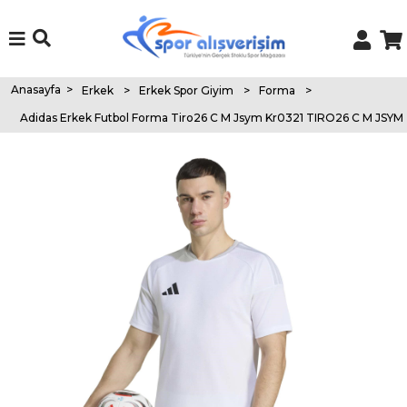
Anasayfa
>
Erkek
>
Erkek Spor Giyim
>
Forma
>
Adidas Erkek Futbol Forma Tiro26 C M Jsym Kr0321 TIRO26 C M JSYM