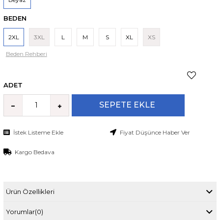
BEDEN
2XL
3XL
L
M
S
XL
XS
Beden Rehberi
ADET
İstek Listeme Ekle
Fiyat Düşünce Haber Ver
Kargo Bedava
Ürün Özellikleri
Yorumlar
(0)