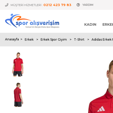
0212 423 79 83
YARDIM
MÜŞTERİ HİZMETLERİ :
KADIN
ERKE
Anasayfa
>
Erkek
>
Erkek Spor Giyim
>
T-Shirt
>
Adidas Erkek 