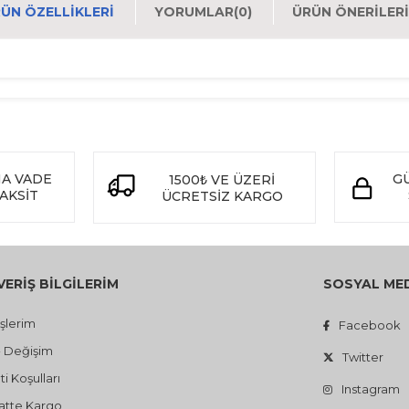
ÜN ÖZELLIKLERI
YORUMLAR
(0)
ÜRÜN ÖNERILERI
NA VADE
GÜ
1500
VE ÜZERİ
₺
TAKSİT
ÜCRETSİZ KARGO
VERİŞ BİLGİLERİM
SOSYAL ME
işlerim
Facebook
- Değişim
Twitter
i Koşulları
Instagram
atte Kargo