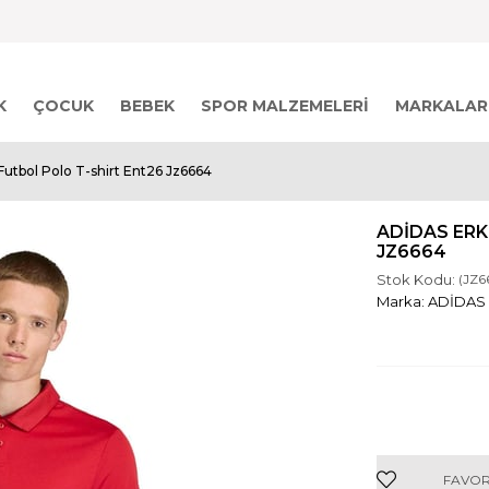
K
ÇOCUK
BEBEK
SPOR MALZEMELERI
MARKALAR
Futbol Polo T-shirt Ent26 Jz6664
ADIDAS ERK
JZ6664
Stok Kodu:
(JZ6
ADİDAS
FAVOR