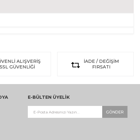
VENLİ ALIŞVERİŞ
İADE / DEĞİŞİM
SSL GÜVENLİĞİ
FIRSATI
DYA
E-BÜLTEN ÜYELİK
GÖNDER