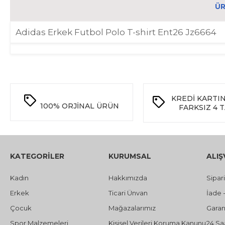
ÜR
Adidas Erkek Futbol Polo T-shirt Ent26 Jz6664
KREDİ KARTI
100%
ORJİNAL ÜRÜN
FARKSIZ 4 
KATEGORİLER
KURUMSAL
ALIŞ
Kadın
Hakkımızda
Sipar
Erkek
Ticari Ünvan
İade 
Çocuk
Mağazalarımız
Garant
Spor Malzemeleri
Kişisel Verileri Koruma Kanunu
24 Sa