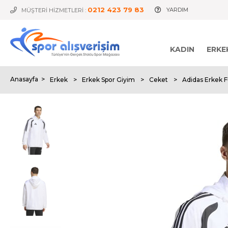
0212 423 79 83
YARDIM
MÜŞTERİ HİZMETLERİ :
KADIN
ERKE
Anasayfa
>
Erkek
>
Erkek Spor Giyim
>
Ceket
>
Adidas Erkek 