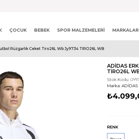
K
ÇOCUK
BEBEK
SPOR MALZEMELERI
MARKALAR
Futbol Rüzgarlık Ceket Tiro26L Wb Jy9734 TIRO26L WB
ADIDAS ERK
TIRO26L WB
Stok Kodu:
(JY9
ADİDAS
₺4.099,
RENK
Beyaz