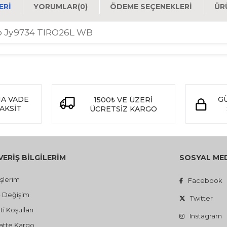
ERI
YORUMLAR
(0)
ÖDEME SEÇENEKLERI
ÜR
Wb Jy9734 TIRO26L WB
NA VADE
GÜ
1500
VE ÜZERİ
₺
TAKSİT
ÜCRETSİZ KARGO
VERİŞ BİLGİLERİM
SOSYAL ME
işlerim
Facebook
- Değişim
Twitter
i Koşulları
Instagram
atte Kargo