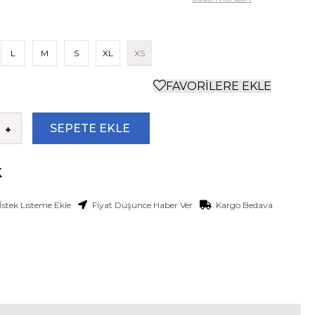
L
M
S
XL
XS
FAVORILERE EKLE
İstek Listeme Ekle
Fiyat Düşünce Haber Ver
Kargo Bedava