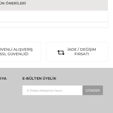
ÜN ÖNERILERI
VENLİ ALIŞVERİŞ
İADE / DEĞİŞİM
SSL GÜVENLİĞİ
FIRSATI
DYA
E-BÜLTEN ÜYELİK
GÖNDER