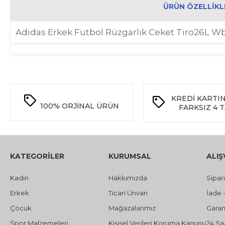
ÜRÜN ÖZELLIKL
Adidas Erkek Futbol Rüzgarlık Ceket Tiro26L 
KREDİ KARTI
100%
ORJİNAL ÜRÜN
FARKSIZ 4 
KATEGORİLER
KURUMSAL
ALIŞ
Kadın
Hakkımızda
Sipar
Erkek
Ticari Ünvan
İade 
Çocuk
Mağazalarımız
Garant
Spor Malzemeleri
Kişisel Verileri Koruma Kanunu
24 Sa