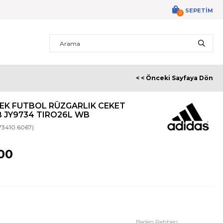
SEPETIM
0
< < Önceki Sayfaya Dön
EK FUTBOL RÜZGARLIK CEKET
 JY9734 TIRO26L WB
73410.6067)
00
Beden Rehberi