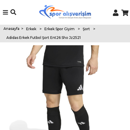
Anasayfa
>
Erkek
>
Erkek Spor Giyim
>
Şort
>
Adidas Erkek Futbol Şort Ent26 Sho Jz2521