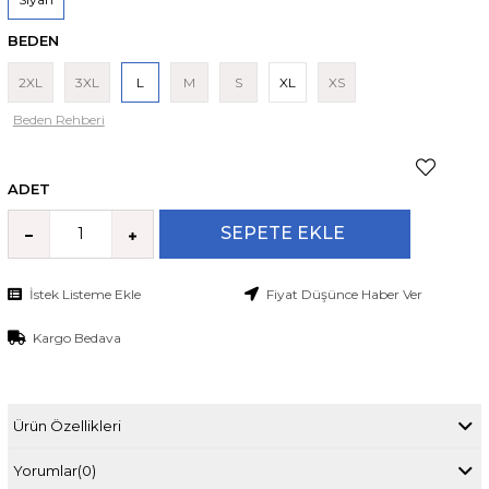
BEDEN
2XL
3XL
L
M
S
XL
XS
Beden Rehberi
ADET
İstek Listeme Ekle
Fiyat Düşünce Haber Ver
Kargo Bedava
Ürün Özellikleri
Yorumlar
(0)