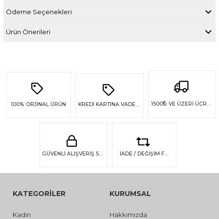
Ödeme Seçenekleri
Ürün Önerileri
₺
1500
VE ÜZERİ ÜCRETSİZ KARGO
100%
ORJİNAL ÜRÜN
KREDİ KARTINA VADE FARKSIZ 4 TAKSİT
GÜVENLİ ALIŞVERİŞ SSL GÜVENLİĞİ
İADE / DEĞİŞİM FIRSATI
KATEGORİLER
KURUMSAL
Kadın
Hakkımızda