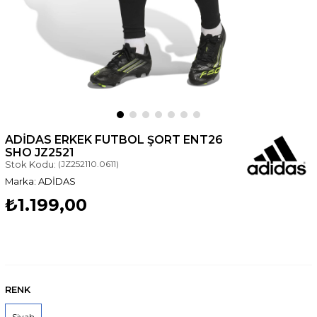
ADIDAS ERKEK FUTBOL ŞORT ENT26
SHO JZ2521
Stok Kodu:
(JZ252110.0611)
ADİDAS
₺1.199,00
RENK
Siyah