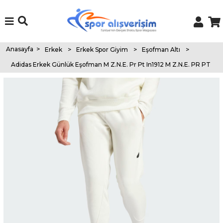
Anasayfa
>
Erkek
>
Erkek Spor Giyim
>
Eşofman Altı
>
Adidas Erkek Günlük Eşofman M Z.N.E. Pr Pt In1912 M Z.N.E. PR PT