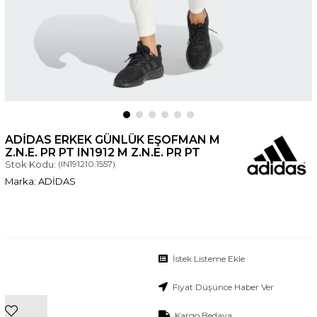
ADIDAS ERKEK GÜNLÜK EŞOFMAN M
Z.N.E. PR PT IN1912 M Z.N.E. PR PT
Stok Kodu:
(IN191210.1557)
ADİDAS
İstek Listeme Ekle
Fiyat Düşünce Haber Ver
Kargo Bedava