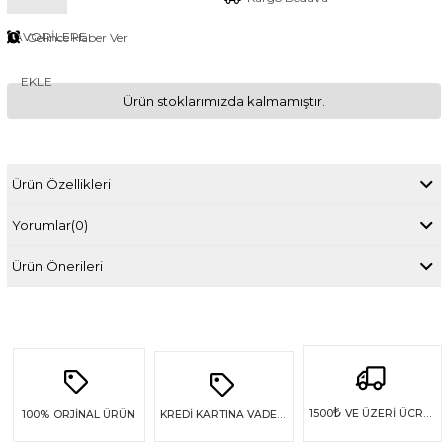
FAVORILERE
Gelince Haber Ver
EKLE
Ürün stoklarımızda kalmamıştır.
Ürün Özellikleri
Yorumlar
(0)
Ürün Önerileri
₺
1500
VE ÜZERİ ÜCRETSİZ KARGO
100%
ORJİNAL ÜRÜN
KREDİ KARTINA VADE FARKSIZ 4 TAKSİT