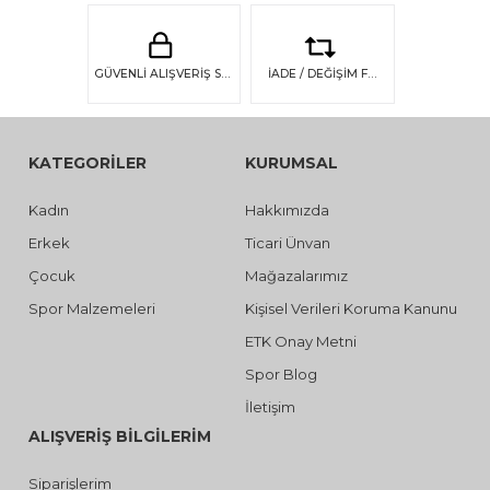
GÜVENLİ ALIŞVERİŞ SSL GÜVENLİĞİ
İADE / DEĞİŞİM FIRSATI
KATEGORİLER
KURUMSAL
Kadın
Hakkımızda
Erkek
Ticari Ünvan
Çocuk
Mağazalarımız
Spor Malzemeleri
Kişisel Verileri Koruma Kanunu
ETK Onay Metni
Spor Blog
İletişim
ALIŞVERİŞ BİLGİLERİM
Siparişlerim