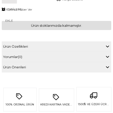
FAVORILERE
Gelince Haber Ver
EKLE
Ürün stoklarımızda kalmamıştır.
Ürün Özellikleri
Yorumlar
(0)
Ürün Önerileri
₺
1500
VE ÜZERİ ÜCRETSİZ KARGO
100%
ORJİNAL ÜRÜN
KREDİ KARTINA VADE FARKSIZ 4 TAKSİT