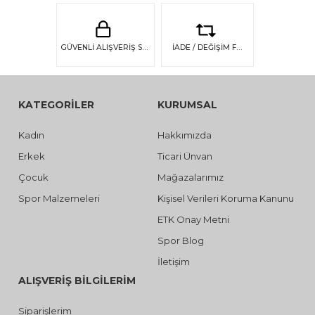
GÜVENLİ ALIŞVERİŞ SSL GÜVENLİĞİ
İADE / DEĞİŞİM FIRSATI
KATEGORİLER
KURUMSAL
Kadın
Hakkımızda
Erkek
Ticari Ünvan
Çocuk
Mağazalarımız
Spor Malzemeleri
Kişisel Verileri Koruma Kanunu
ETK Onay Metni
Spor Blog
İletişim
ALIŞVERİŞ BİLGİLERİM
Siparişlerim