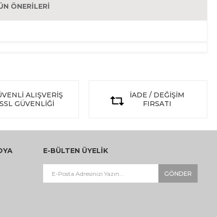
ÜN ÖNERILERI
VENLİ ALIŞVERİŞ
İADE / DEĞİŞİM
SSL GÜVENLİĞİ
FIRSATI
DYA
E-BÜLTEN ÜYELİK
GÖNDER