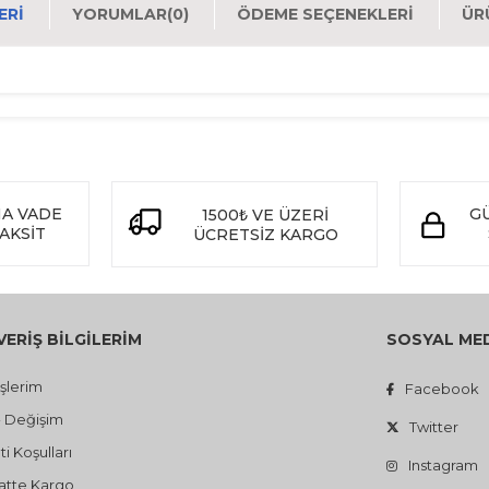
ERI
YORUMLAR
(0)
ÖDEME SEÇENEKLERI
ÜR
NA VADE
GÜ
1500
VE ÜZERİ
₺
TAKSİT
ÜCRETSİZ KARGO
VERİŞ BİLGİLERİM
SOSYAL ME
işlerim
Facebook
- Değişim
Twitter
i Koşulları
Instagram
atte Kargo