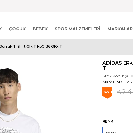
K
ÇOCUK
BEBEK
SPOR MALZEMELERI
MARKALAR
Günlük T-Shirt Gfx T Ke0136 GFX T
ADIDAS ERK
T
Stok Kodu:
(KE0
ADİDAS
₺2.4
30
RENK
Beyaz