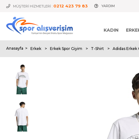
0212 423 79 83
YARDIM
MÜŞTERİ HİZMETLERİ :
KADIN
ERKE
Anasayfa
>
Erkek
>
Erkek Spor Giyim
>
T-Shirt
>
Adidas Erkek 