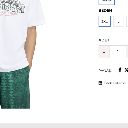
BEDEN
2XL
L
ADET
PAYLAŞ:
İstek Listeme 