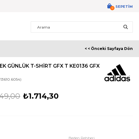
SEPETIM
0
< < Önceki Sayfaya Dön
EK GÜNLÜK T-SHIRT GFX T KE0136 GFX
13610.6054)
49,00
₺1.714,30
Beden Rehberi