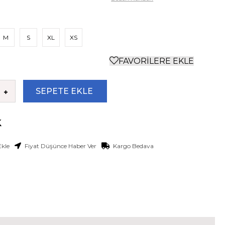
M
S
XL
XS
FAVORILERE EKLE
Ekle
Fiyat Düşünce Haber Ver
Kargo Bedava