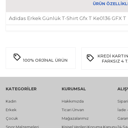
ÜRÜN ÖZELLIKL
Adidas Erkek Günlük T-Shirt Gfx T Ke0136 GFX T
KREDİ KARTI
100%
ORJİNAL ÜRÜN
FARKSIZ 4 
KATEGORİLER
KURUMSAL
ALIŞ
Kadın
Hakkımızda
Sipar
Erkek
Ticari Ünvan
İade 
Çocuk
Mağazalarımız
Garant
Spor Malzemeleri
Kişisel Verileri Koruma Kanunu
24 Sa