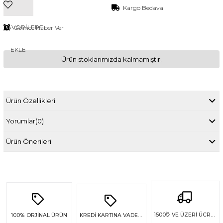
Kargo Bedava
FAVORILERE
Gelince Haber Ver
EKLE
Ürün stoklarımızda kalmamıştır.
Ürün Özellikleri
Yorumlar
(0)
Ürün Önerileri
₺
1500
VE ÜZERİ ÜCRETSİZ KARGO
100%
ORJİNAL ÜRÜN
KREDİ KARTINA VADE FARKSIZ 4 TAKSİT