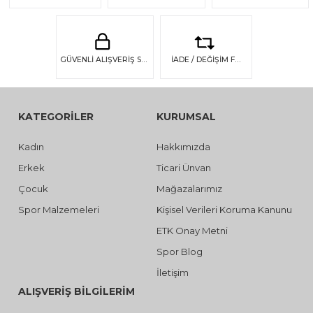
GÜVENLİ ALIŞVERİŞ SSL GÜVENLİĞİ
İADE / DEĞİŞİM FIRSATI
KATEGORİLER
KURUMSAL
Kadın
Hakkımızda
Erkek
Ticari Ünvan
Çocuk
Mağazalarımız
Spor Malzemeleri
Kişisel Verileri Koruma Kanunu
ETK Onay Metni
Spor Blog
İletişim
ALIŞVERİŞ BİLGİLERİM