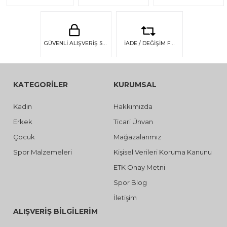
GÜVENLİ ALIŞVERİŞ SSL GÜVENLİĞİ
İADE / DEĞİŞİM FIRSATI
KATEGORİLER
KURUMSAL
Kadın
Hakkımızda
Erkek
Ticari Ünvan
Çocuk
Mağazalarımız
Spor Malzemeleri
Kişisel Verileri Koruma Kanunu
ETK Onay Metni
Spor Blog
İletişim
ALIŞVERİŞ BİLGİLERİM