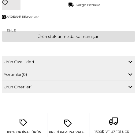
Kargo Bedava
FAVORILERE
Gelince Haber Ver
EKLE
Ürün stoklarımızda kalmamıştır.
Ürün Özellikleri
Yorumlar
(0)
Ürün Önerileri
₺
1500
VE ÜZERİ ÜCRETSİZ KARGO
100%
ORJİNAL ÜRÜN
KREDİ KARTINA VADE FARKSIZ 4 TAKSİT