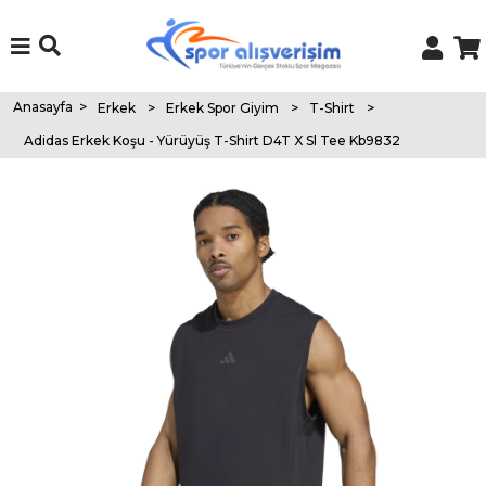
Anasayfa
>
Erkek
>
Erkek Spor Giyim
>
T-Shirt
>
Adidas Erkek Koşu - Yürüyüş T-Shirt D4T X Sl Tee Kb9832