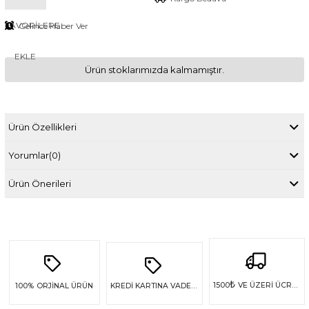
FAVORILERE
Gelince Haber Ver
EKLE
Ürün stoklarımızda kalmamıştır.
Ürün Özellikleri
Yorumlar
(0)
Ürün Önerileri
₺
1500
VE ÜZERİ ÜCRETSİZ KARGO
100%
ORJİNAL ÜRÜN
KREDİ KARTINA VADE FARKSIZ 4 TAKSİT