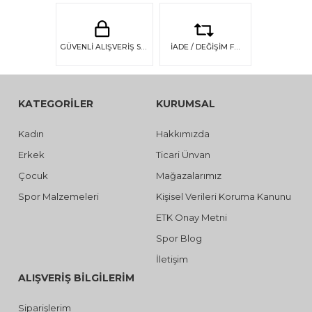
GÜVENLİ ALIŞVERİŞ SSL GÜVENLİĞİ
İADE / DEĞİŞİM FIRSATI
KATEGORİLER
KURUMSAL
Kadın
Hakkımızda
Erkek
Ticari Ünvan
Çocuk
Mağazalarımız
Spor Malzemeleri
Kişisel Verileri Koruma Kanunu
ETK Onay Metni
Spor Blog
İletişim
ALIŞVERİŞ BİLGİLERİM
Siparişlerim