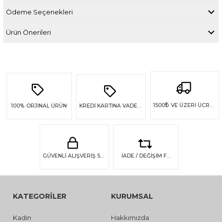
Ödeme Seçenekleri
Ürün Önerileri
₺
1500
VE ÜZERİ ÜCRETSİZ KARGO
100%
ORJİNAL ÜRÜN
KREDİ KARTINA VADE FARKSIZ 4 TAKSİT
GÜVENLİ ALIŞVERİŞ SSL GÜVENLİĞİ
İADE / DEĞİŞİM FIRSATI
KATEGORİLER
KURUMSAL
Kadın
Hakkımızda