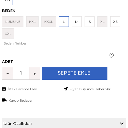
BEDEN
NUMUNE
KXL
KXXL
L
M
S
XL
XS
XXL
Beden Rehberi
ADET
İstek Listeme Ekle
Fiyat Düşünce Haber Ver
Kargo Bedava
Ürün Özellikleri