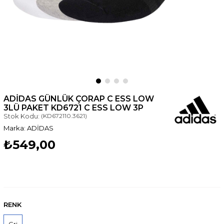
ADIDAS GÜNLÜK ÇORAP C ESS LOW
3LÜ PAKET KD6721 C ESS LOW 3P
Stok Kodu:
(KD672110.3621)
ADİDAS
₺549,00
RENK
Gri