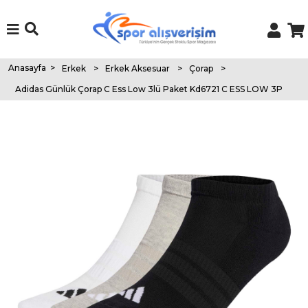
Anasayfa
>
Erkek
>
Erkek Aksesuar
>
Çorap
>
Adidas Günlük Çorap C Ess Low 3lü Paket Kd6721 C ESS LOW 3P