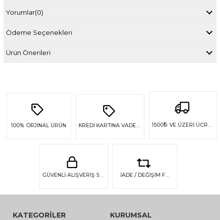
Yorumlar
(0)
Ödeme Seçenekleri
Ürün Önerileri
₺
1500
VE ÜZERİ ÜCRETSİZ KARGO
100%
ORJİNAL ÜRÜN
KREDİ KARTINA VADE FARKSIZ 4 TAKSİT
GÜVENLİ ALIŞVERİŞ SSL GÜVENLİĞİ
İADE / DEĞİŞİM FIRSATI
KATEGORİLER
KURUMSAL