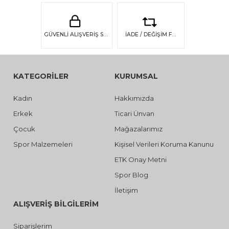
GÜVENLİ ALIŞVERİŞ SSL GÜVENLİĞİ
İADE / DEĞİŞİM FIRSATI
KATEGORİLER
KURUMSAL
Kadın
Hakkımızda
Erkek
Ticari Ünvan
Çocuk
Mağazalarımız
Spor Malzemeleri
Kişisel Verileri Koruma Kanunu
ETK Onay Metni
Spor Blog
İletişim
ALIŞVERİŞ BİLGİLERİM
Siparişlerim