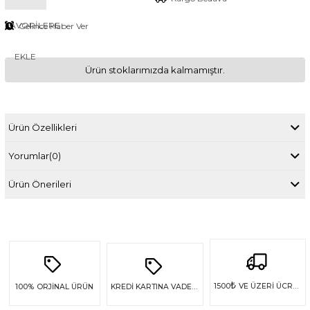
FAVORILERE
Gelince Haber Ver
EKLE
Ürün stoklarımızda kalmamıştır.
Ürün Özellikleri
Yorumlar
(0)
Ürün Önerileri
₺
1500
VE ÜZERİ ÜCRETSİZ KARGO
100%
ORJİNAL ÜRÜN
KREDİ KARTINA VADE FARKSIZ 4 TAKSİT