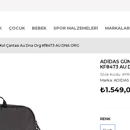
K
ÇOCUK
BEBEK
SPOR MALZEMELERI
MARKALAR
 Kol Çantası Au Dna Org Kf8473 AU DNA ORG
ADIDAS GÜN
KF8473 AU 
Stok Kodu:
(KF8
ADİDAS
₺1.549,
RENK
Siyah