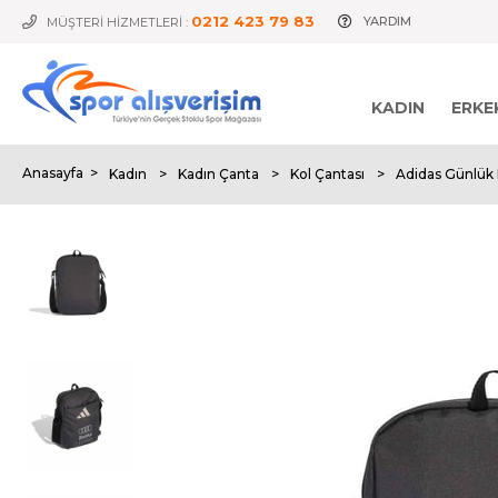
0212 423 79 83
YARDIM
MÜŞTERİ HİZMETLERİ :
KADIN
ERKE
Anasayfa
>
Kadın
>
Kadın Çanta
>
Kol Çantası
>
Adidas Günlük