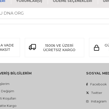
ERI
YORUMLAR
(0)
ÖDEME SEÇENEKLERI
ÜR
 AU DNA ORG
NA VADE
GÜ
1500
VE ÜZERİ
₺
TAKSİT
ÜCRETSİZ KARGO
VERİŞ BİLGİLERİM
SOSYAL ME
işlerim
Facebook
- Değişim
Twitter
i Koşulları
Instagram
atte Kargo