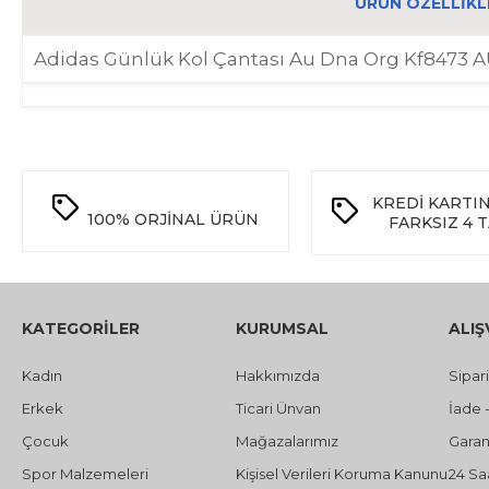
ÜRÜN ÖZELLIKL
Adidas Günlük Kol Çantası Au Dna Org Kf8473
KREDİ KARTI
100%
ORJİNAL ÜRÜN
FARKSIZ 4 
KATEGORİLER
KURUMSAL
ALIŞ
Kadın
Hakkımızda
Sipar
Erkek
Ticari Ünvan
İade 
Çocuk
Mağazalarımız
Garant
Spor Malzemeleri
Kişisel Verileri Koruma Kanunu
24 Sa