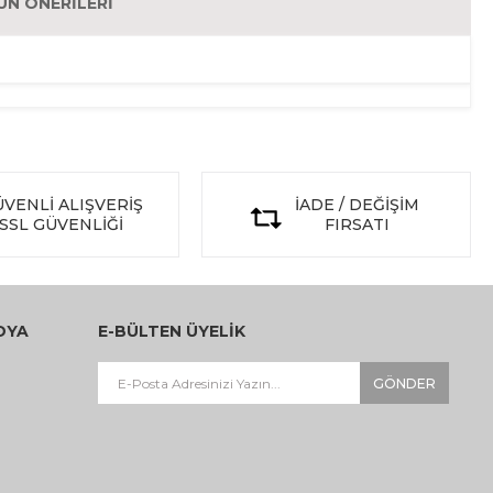
ÜN ÖNERILERI
VENLİ ALIŞVERİŞ
İADE / DEĞİŞİM
SSL GÜVENLİĞİ
FIRSATI
DYA
E-BÜLTEN ÜYELİK
GÖNDER