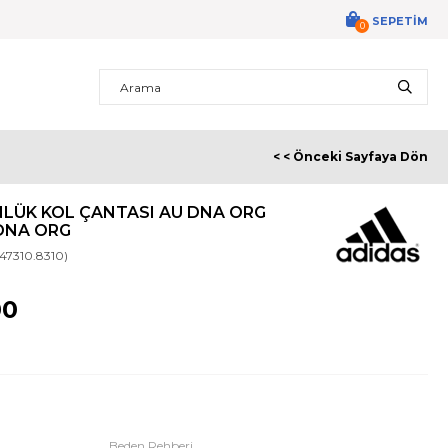
SEPETIM
0
< < Önceki Sayfaya Dön
LÜK KOL ÇANTASI AU DNA ORG
DNA ORG
47310.8310)
00
Beden Rehberi