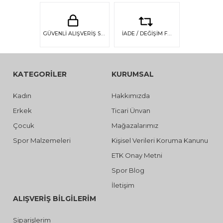
GÜVENLİ ALIŞVERİŞ SSL GÜVENLİĞİ
İADE / DEĞİŞİM FIRSATI
KATEGORİLER
KURUMSAL
Kadın
Hakkımızda
Erkek
Ticari Ünvan
Çocuk
Mağazalarımız
Spor Malzemeleri
Kişisel Verileri Koruma Kanunu
ETK Onay Metni
Spor Blog
İletişim
ALIŞVERİŞ BİLGİLERİM
Siparişlerim