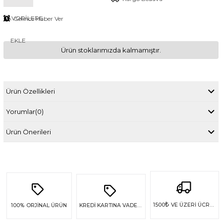
FAVORILERE
Gelince Haber Ver
EKLE
Ürün stoklarımızda kalmamıştır.
Ürün Özellikleri
Yorumlar
(0)
Ürün Önerileri
₺
1500
VE ÜZERİ ÜCRETSİZ KARGO
100%
ORJİNAL ÜRÜN
KREDİ KARTINA VADE FARKSIZ 4 TAKSİT