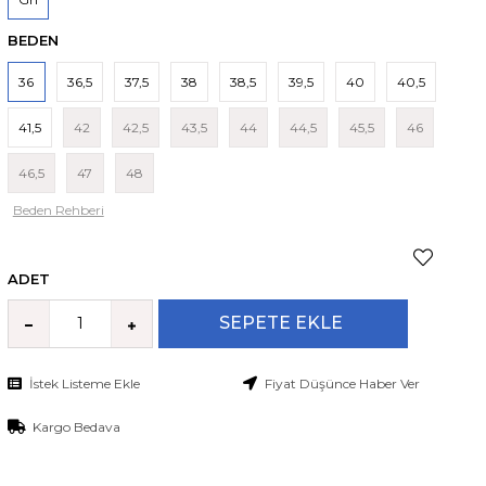
BEDEN
36
36,5
37,5
38
38,5
39,5
40
40,5
41,5
42
42,5
43,5
44
44,5
45,5
46
46,5
47
48
Beden Rehberi
ADET
İstek Listeme Ekle
Fiyat Düşünce Haber Ver
Kargo Bedava