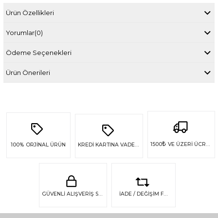
Ürün Özellikleri
Yorumlar
(0)
Ödeme Seçenekleri
Ürün Önerileri
₺
1500
VE ÜZERİ ÜCRETSİZ KARGO
100%
ORJİNAL ÜRÜN
KREDİ KARTINA VADE FARKSIZ 4 TAKSİT
GÜVENLİ ALIŞVERİŞ SSL GÜVENLİĞİ
İADE / DEĞİŞİM FIRSATI