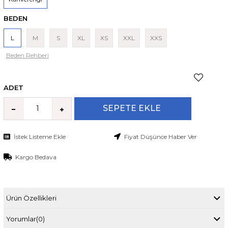
BEDEN
L
M
S
XL
XS
XXL
XXS
Beden Rehberi
ADET
İstek Listeme Ekle
Fiyat Düşünce Haber Ver
Kargo Bedava
Ürün Özellikleri
Yorumlar
(0)