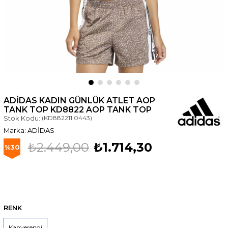
ADIDAS KADIN GÜNLÜK ATLET AOP
TANK TOP KD8822 AOP TANK TOP
Stok Kodu:
(KD882211.0443)
ADİDAS
₺2.449,00
₺1.714,30
30
RENK
Kahverengi