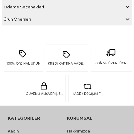
Ödeme Seçenekleri
Ürün Önerileri
₺
1500
VE ÜZERİ ÜCRETSİZ KARGO
100%
ORJİNAL ÜRÜN
KREDİ KARTINA VADE FARKSIZ 4 TAKSİT
GÜVENLİ ALIŞVERİŞ SSL GÜVENLİĞİ
İADE / DEĞİŞİM FIRSATI
KATEGORİLER
KURUMSAL
Kadın
Hakkımızda