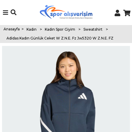
Anasayfa
>
Kadın
>
Kadın Spor Giyim
>
Sweatshirt
>
Adidas Kadın Günlük Ceket W Z.N.E. Fz Jw5320 W Z.N.E. FZ