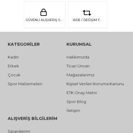
GÜVENLİ ALIŞVERİŞ SSL GÜVENLİĞİ
İADE / DEĞİŞİM FIRSATI
KATEGORİLER
KURUMSAL
Kadın
Hakkımızda
Erkek
Ticari Ünvan
Çocuk
Mağazalarımız
Spor Malzemeleri
Kişisel Verileri Koruma Kanunu
ETK Onay Metni
Spor Blog
İletişim
ALIŞVERİŞ BİLGİLERİM
Siparişlerim