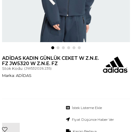
ADIDAS KADIN GÜNLÜK CEKET W Z.N.E.
FZ JW5320 W Z.N.E. FZ
Stok Kodu:
(JW532026.235)
ADİDAS
İstek Listeme Ekle
Fiyat Düşünce Haber Ver
Kargo Bedava