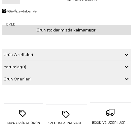
FAVORILERE
Gelince Haber Ver
EKLE
Ürün stoklarımızda kalmamıştır.
Ürün Özellikleri
Yorumlar
(0)
Ürün Önerileri
₺
1500
VE ÜZERİ ÜCRETSİZ KARGO
100%
ORJİNAL ÜRÜN
KREDİ KARTINA VADE FARKSIZ 4 TAKSİT