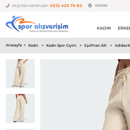
0212 423 79 83
YARDIM
MÜŞTERİ HİZMETLERİ :
KADIN
ERKE
Anasayfa
>
Kadın
>
Kadın Spor Giyim
>
Eşofman Altı
>
Adidas 