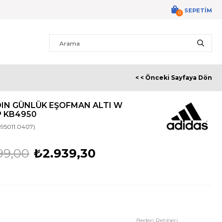
SEPETIM
0
< < Önceki Sayfaya Dön
DIN GÜNLÜK EŞOFMAN ALTI W
P KB4950
95011.0407)
99,00
₺2.939,30
Beden Rehberi