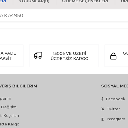
ERI
YORUMLAR
(0)
ÖDEME SEÇENEKLERI
ÜR
Tp Kb4950
NA VADE
GÜ
1500
VE ÜZERİ
₺
TAKSİT
ÜCRETSİZ KARGO
VERİŞ BİLGİLERİM
SOSYAL ME
işlerim
Facebook
- Değişim
Twitter
i Koşulları
Instagram
atte Kargo