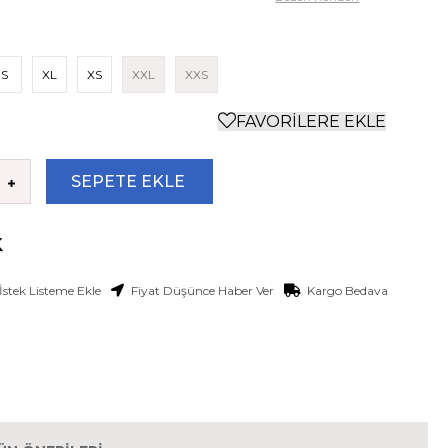
S
XL
XS
XXL
XXS
FAVORILERE EKLE
İstek Listeme Ekle
Fiyat Düşünce Haber Ver
Kargo Bedava