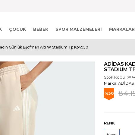
K
ÇOCUK
BEBEK
SPOR MALZEMELERI
MARKALAR
Kadın Günlük Eşofman Altı W Stadium Tp Kb4950
ADIDAS KA
STADIUM T
Stok Kodu:
(KB4
ADİDAS
₺4.1
30
RENK
Krem