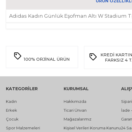
ÜRÜN ÖZELLIKL
Adidas Kadın Günlük Eşofman Altı W Stadium 
KREDİ KARTI
100%
ORJİNAL ÜRÜN
FARKSIZ 4 
KATEGORİLER
KURUMSAL
ALIŞ
Kadın
Hakkımızda
Sipar
Erkek
Ticari Ünvan
İade 
Çocuk
Mağazalarımız
Garant
Spor Malzemeleri
Kişisel Verileri Koruma Kanunu
24 Sa