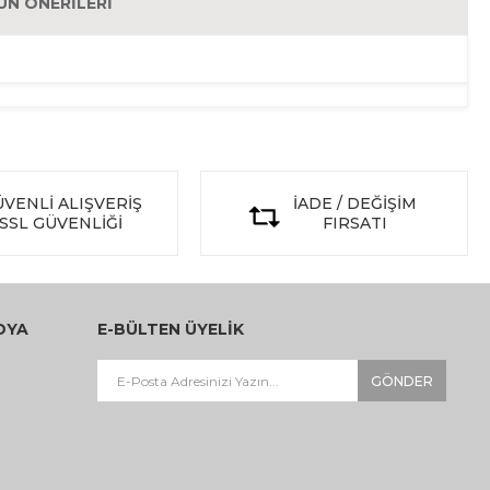
ÜN ÖNERILERI
VENLİ ALIŞVERİŞ
İADE / DEĞİŞİM
SSL GÜVENLİĞİ
FIRSATI
DYA
E-BÜLTEN ÜYELİK
GÖNDER