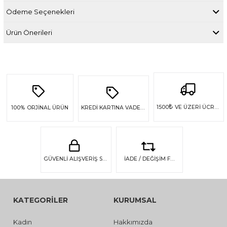
Ödeme Seçenekleri
Ürün Önerileri
₺
1500
VE ÜZERİ ÜCRETSİZ KARGO
100%
ORJİNAL ÜRÜN
KREDİ KARTINA VADE FARKSIZ 4 TAKSİT
GÜVENLİ ALIŞVERİŞ SSL GÜVENLİĞİ
İADE / DEĞİŞİM FIRSATI
KATEGORİLER
KURUMSAL
Kadın
Hakkımızda