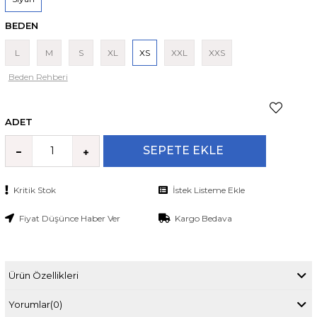
BEDEN
L
M
S
XL
XS
XXL
XXS
Beden Rehberi
ADET
Kritik Stok
İstek Listeme Ekle
Fiyat Düşünce Haber Ver
Kargo Bedava
Ürün Özellikleri
Yorumlar
(0)