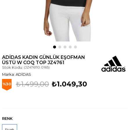
ADIDAS KADIN GÜNLÜK EŞOFMAN
ÜSTÜ W COQ TOP JZ4761
Stok Kodu:
(JZ476110.0165)
ADİDAS
₺1.499,00
₺1.049,30
30
RENK
Siyah