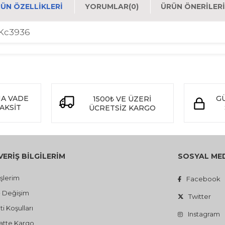
ÜN ÖZELLIKLERI
YORUMLAR
(0)
ÜRÜN ÖNERILERI
 Kc3936
NA VADE
GÜ
1500
VE ÜZERİ
₺
TAKSİT
ÜCRETSİZ KARGO
VERİŞ BİLGİLERİM
SOSYAL ME
işlerim
Facebook
- Değişim
Twitter
i Koşulları
Instagram
atte Kargo