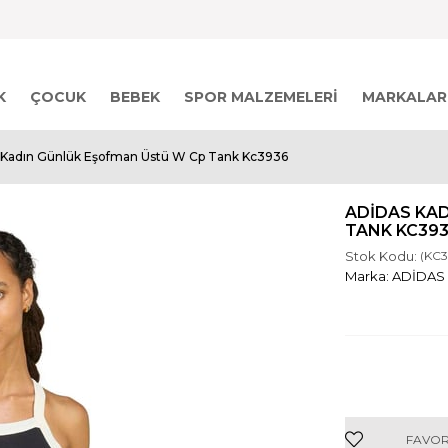
K
ÇOCUK
BEBEK
SPOR MALZEMELERI
MARKALAR
 Kadın Günlük Eşofman Üstü W Cp Tank Kc3936
ADIDAS KA
TANK KC39
Stok Kodu:
(KC3
ADİDAS
FAVOR