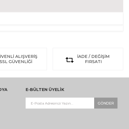
VENLİ ALIŞVERİŞ
İADE / DEĞİŞİM
SSL GÜVENLİĞİ
FIRSATI
DYA
E-BÜLTEN ÜYELİK
GÖNDER