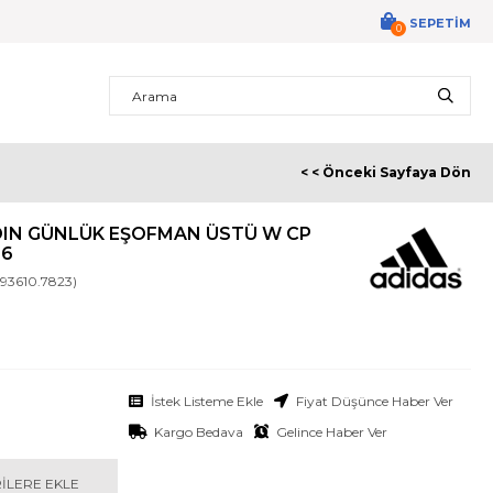
SEPETIM
0
< < Önceki Sayfaya Dön
DIN GÜNLÜK EŞOFMAN ÜSTÜ W CP
36
93610.7823)
İstek Listeme Ekle
Fiyat Düşünce Haber Ver
Kargo Bedava
Gelince Haber Ver
ILERE EKLE