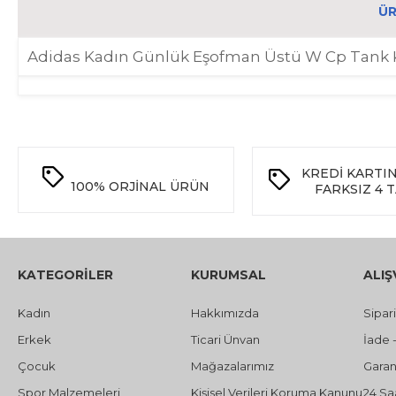
ÜR
Adidas Kadın Günlük Eşofman Üstü W Cp Tank
KREDİ KARTI
100%
ORJİNAL ÜRÜN
FARKSIZ 4 
KATEGORİLER
KURUMSAL
ALIŞ
Kadın
Hakkımızda
Sipar
Erkek
Ticari Ünvan
İade 
Çocuk
Mağazalarımız
Garant
Spor Malzemeleri
Kişisel Verileri Koruma Kanunu
24 Sa