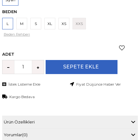
BEDEN
L
M
S
XL
XS
XXS
Beden Rehberi
ADET
İstek Listeme Ekle
Fiyat Düşünce Haber Ver
Kargo Bedava
Ürün Özellikleri
Yorumlar
(0)