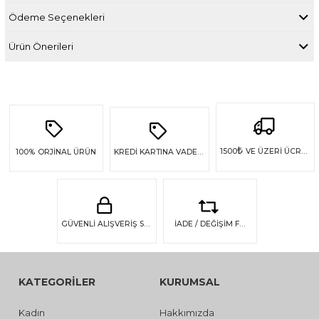
Ödeme Seçenekleri
Ürün Önerileri
₺
1500
VE ÜZERİ ÜCRETSİZ KARGO
100%
ORJİNAL ÜRÜN
KREDİ KARTINA VADE FARKSIZ 4 TAKSİT
GÜVENLİ ALIŞVERİŞ SSL GÜVENLİĞİ
İADE / DEĞİŞİM FIRSATI
KATEGORİLER
KURUMSAL
Kadın
Hakkımızda