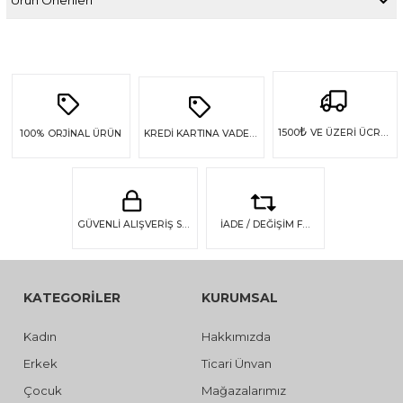
₺
1500
VE ÜZERİ ÜCRETSİZ KARGO
100%
ORJİNAL ÜRÜN
KREDİ KARTINA VADE FARKSIZ 4 TAKSİT
GÜVENLİ ALIŞVERİŞ SSL GÜVENLİĞİ
İADE / DEĞİŞİM FIRSATI
KATEGORİLER
KURUMSAL
Kadın
Hakkımızda
Erkek
Ticari Ünvan
Çocuk
Mağazalarımız