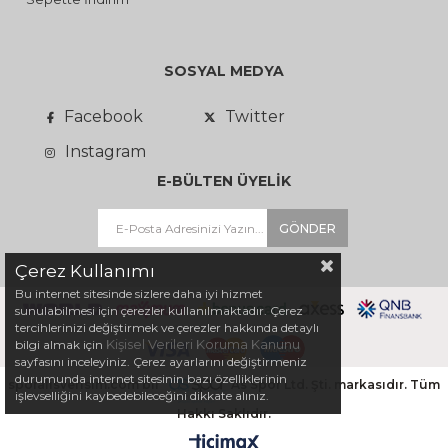
SOSYAL MEDYA
Facebook
Twitter
Instagram
E-BÜLTEN ÜYELİK
GÖNDER
Çerez Kullanımı
Bu internet sitesinde sizlere daha iyi hizmet
sunulabilmesi için çerezler kullanılmaktadır. Çerez
tercihlerinizi değiştirmek ve çerezler hakkında detaylı
Kişisel Verileri Koruma Kanunu
bilgi almak için
sayfasını inceleyiniz. Çerez ayarlarını değiştirmeniz
durumunda internet sitesinin bazı özelliklerinin
sporalisverisim.com bir
As Spor Ltd. Şti. markasıdır. Tüm
işlevselliğini kaybedebileceğini dikkate alınız.
Hakkı Saklıdır.