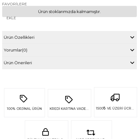
FAVORILERE
Ürün stoklarımızda kalmamıştır.
EKLE
Ürün Özellikleri
Yorumlar
(0)
Ürün Önerileri
₺
1500
VE ÜZERİ ÜCRETSİZ KARGO
100%
ORJİNAL ÜRÜN
KREDİ KARTINA VADE FARKSIZ 4 TAKSİT