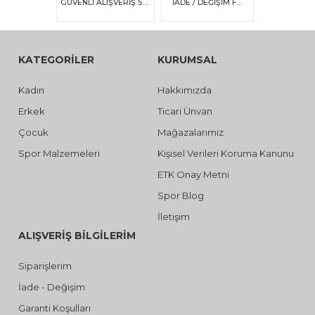
GÜVENLİ ALIŞVERİŞ SSL GÜVENLİĞİ
İADE / DEĞİŞİM FIRSATI
KATEGORİLER
KURUMSAL
Kadın
Hakkımızda
Erkek
Ticari Ünvan
Çocuk
Mağazalarımız
Spor Malzemeleri
Kişisel Verileri Koruma Kanunu
ETK Onay Metni
Spor Blog
İletişim
ALIŞVERİŞ BİLGİLERİM
Siparişlerim
İade - Değişim
Garanti Koşulları