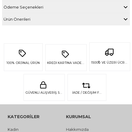
Ödeme Seçenekleri
Ürün Önerileri
₺
1500
VE ÜZERİ ÜCRETSİZ KARGO
100%
ORJİNAL ÜRÜN
KREDİ KARTINA VADE FARKSIZ 4 TAKSİT
GÜVENLİ ALIŞVERİŞ SSL GÜVENLİĞİ
İADE / DEĞİŞİM FIRSATI
KATEGORİLER
KURUMSAL
Kadın
Hakkımızda