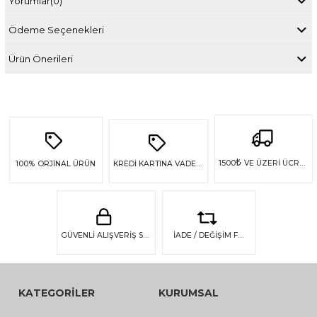
Yorumlar
(0)
Ödeme Seçenekleri
Ürün Önerileri
₺
1500
VE ÜZERİ ÜCRETSİZ KARGO
100%
ORJİNAL ÜRÜN
KREDİ KARTINA VADE FARKSIZ 4 TAKSİT
GÜVENLİ ALIŞVERİŞ SSL GÜVENLİĞİ
İADE / DEĞİŞİM FIRSATI
KATEGORİLER
KURUMSAL