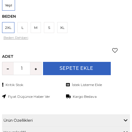
Yeşil
BEDEN
2XL
L
M
S
XL
Beden Rehberi
ADET
Kritik Stok
İstek Listeme Ekle
Fiyat Düşünce Haber Ver
Kargo Bedava
Ürün Özellikleri