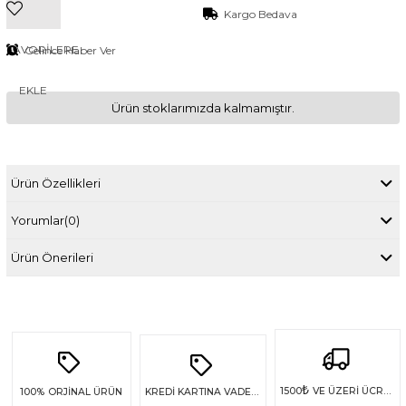
Kargo Bedava
FAVORILERE
Gelince Haber Ver
EKLE
Ürün stoklarımızda kalmamıştır.
Ürün Özellikleri
Yorumlar
(0)
Ürün Önerileri
₺
1500
VE ÜZERİ ÜCRETSİZ KARGO
100%
ORJİNAL ÜRÜN
KREDİ KARTINA VADE FARKSIZ 4 TAKSİT