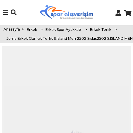
Anasayfa
>
Erkek
>
Erkek Spor Ayakkabı
>
Erkek Terlik
>
Joma Erkek Günlük Terlik S.Island Men 2502 Sıslas2502 S.ISLAND M