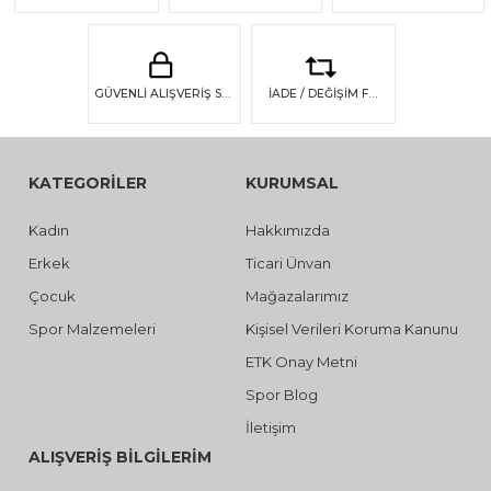
GÜVENLİ ALIŞVERİŞ SSL GÜVENLİĞİ
İADE / DEĞİŞİM FIRSATI
KATEGORİLER
KURUMSAL
Kadın
Hakkımızda
Erkek
Ticari Ünvan
Çocuk
Mağazalarımız
Spor Malzemeleri
Kişisel Verileri Koruma Kanunu
ETK Onay Metni
Spor Blog
İletişim
ALIŞVERİŞ BİLGİLERİM