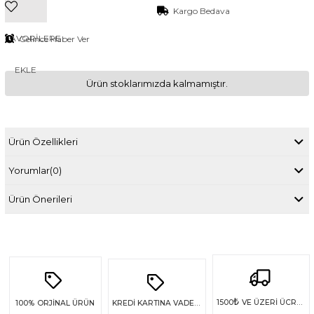
Kargo Bedava
FAVORILERE
Gelince Haber Ver
EKLE
Ürün stoklarımızda kalmamıştır.
Ürün Özellikleri
Yorumlar
(0)
Ürün Önerileri
₺
1500
VE ÜZERİ ÜCRETSİZ KARGO
100%
ORJİNAL ÜRÜN
KREDİ KARTINA VADE FARKSIZ 4 TAKSİT