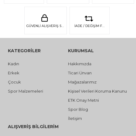
GÜVENLİ ALIŞVERİŞ SSL GÜVENLİĞİ
İADE / DEĞİŞİM FIRSATI
KATEGORİLER
KURUMSAL
Kadın
Hakkımızda
Erkek
Ticari Ünvan
Çocuk
Mağazalarımız
Spor Malzemeleri
Kişisel Verileri Koruma Kanunu
ETK Onay Metni
Spor Blog
İletişim
ALIŞVERİŞ BİLGİLERİM