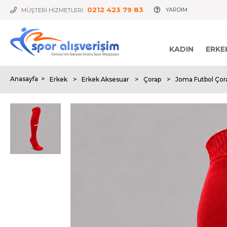
0212 423 79 83
YARDIM
MÜŞTERİ HİZMETLERİ :
KADIN
ERKE
Anasayfa
>
Erkek
>
Erkek Aksesuar
>
Çorap
>
Joma Futbol Çor