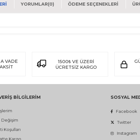
ERI
YORUMLAR
(0)
ÖDEME SEÇENEKLERI
ÜR
NA VADE
GÜ
1500
VE ÜZERİ
₺
TAKSİT
ÜCRETSİZ KARGO
VERİŞ BİLGİLERİM
SOSYAL ME
işlerim
Facebook
- Değişim
Twitter
i Koşulları
Instagram
atte Kargo