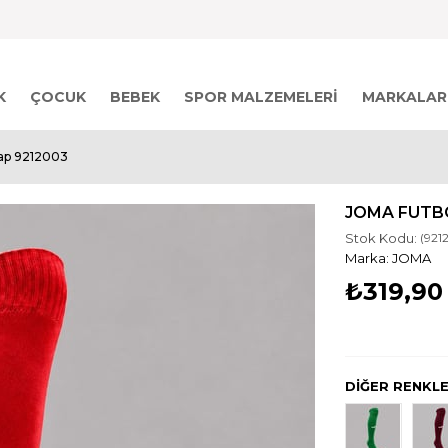
K
ÇOCUK
BEBEK
SPOR MALZEMELERI
MARKALAR
ap 9212003
JOMA FUTB
Stok Kodu:
(921
JOMA
₺319,90
DİĞER RENKL