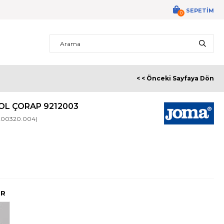
SEPETIM
0
< < Önceki Sayfaya Dön
OL ÇORAP 9212003
200320.004)
ER