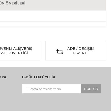
ÜN ÖNERILERI
VENLİ ALIŞVERİŞ
İADE / DEĞİŞİM
SSL GÜVENLİĞİ
FIRSATI
DYA
E-BÜLTEN ÜYELİK
GÖNDER