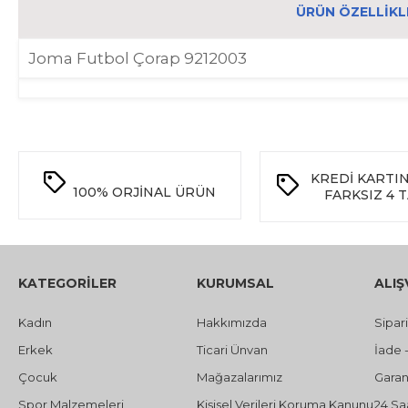
ÜRÜN ÖZELLIKL
Joma Futbol Çorap 9212003
KREDİ KARTI
100%
ORJİNAL ÜRÜN
FARKSIZ 4 
KATEGORİLER
KURUMSAL
ALIŞ
Kadın
Hakkımızda
Sipar
Erkek
Ticari Ünvan
İade 
Çocuk
Mağazalarımız
Garant
Spor Malzemeleri
Kişisel Verileri Koruma Kanunu
24 Sa