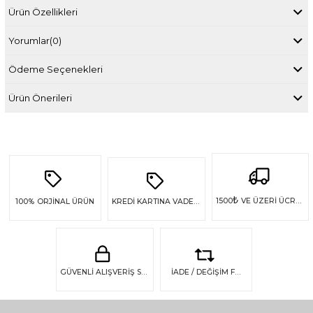
Ürün Özellikleri
Yorumlar
(0)
Ödeme Seçenekleri
Ürün Önerileri
₺
1500
VE ÜZERİ ÜCRETSİZ KARGO
100%
ORJİNAL ÜRÜN
KREDİ KARTINA VADE FARKSIZ 4 TAKSİT
GÜVENLİ ALIŞVERİŞ SSL GÜVENLİĞİ
İADE / DEĞİŞİM FIRSATI